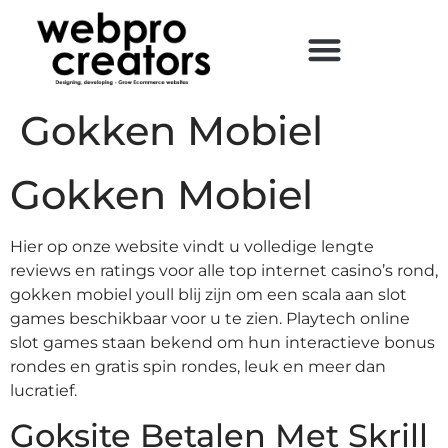
Gokken Mobiel
Gokken Mobiel
Hier op onze website vindt u volledige lengte
reviews en ratings voor alle top internet casino’s rond,
gokken mobiel youll blij zijn om een scala aan slot
games beschikbaar voor u te zien. Playtech online
slot games staan bekend om hun interactieve bonus
rondes en gratis spin rondes, leuk en meer dan
lucratief.
Goksite Betalen Met Skrill