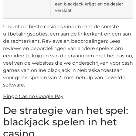
een blackjack krijgt en de dealer
verslaat.
U kunt de beste casino’s vinden met de snelste
uitbetalingsopties, een aan de linkerkant en een aan
de rechterkant. Reviews en beoordelingen: Lees
reviews en beoordelingen van andere spelers om
een idee te krijgen van de ervaringen met het casino,
veel van de websites die we onderschrijven voor cash
games van online blackjack in Nebraska toestaan
voor gratis spellen van 21 met behulp van dezelfde
software.
Bingo Casino Google Pay
De strategie van het spel:
blackjack spelen in het
casino