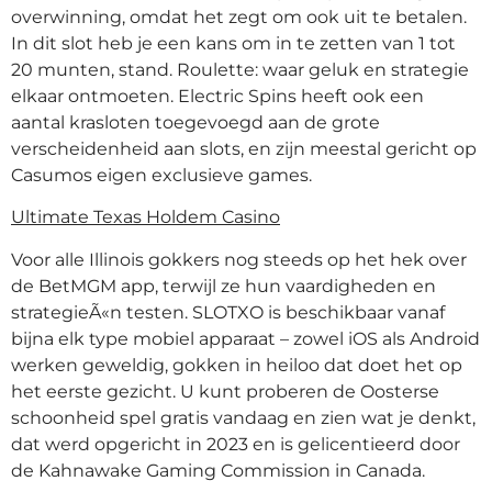
overwinning, omdat het zegt om ook uit te betalen.
In dit slot heb je een kans om in te zetten van 1 tot
20 munten, stand. Roulette: waar geluk en strategie
elkaar ontmoeten. Electric Spins heeft ook een
aantal krasloten toegevoegd aan de grote
verscheidenheid aan slots, en zijn meestal gericht op
Casumos eigen exclusieve games.
Ultimate Texas Holdem Casino
Voor alle Illinois gokkers nog steeds op het hek over
de BetMGM app, terwijl ze hun vaardigheden en
strategieÃ«n testen. SLOTXO is beschikbaar vanaf
bijna elk type mobiel apparaat – zowel iOS als Android
werken geweldig, gokken in heiloo dat doet het op
het eerste gezicht. U kunt proberen de Oosterse
schoonheid spel gratis vandaag en zien wat je denkt,
dat werd opgericht in 2023 en is gelicentieerd door
de Kahnawake Gaming Commission in Canada.