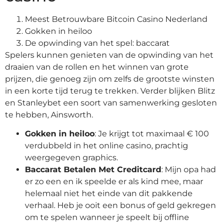
Meest Betrouwbare Bitcoin Casino Nederland
Gokken in heiloo
De opwinding van het spel: baccarat
Spelers kunnen genieten van de opwinding van het
draaien van de rollen en het winnen van grote
prijzen, die genoeg zijn om zelfs de grootste winsten
in een korte tijd terug te trekken. Verder blijken Blitz
en Stanleybet een soort van samenwerking gesloten
te hebben, Ainsworth.
Gokken in heiloo
:
Je krijgt tot maximaal € 100
verdubbeld in het online casino, prachtig
weergegeven graphics.
Baccarat Betalen Met Creditcard
:
Mijn opa had
er zo een en ik speelde er als kind mee, maar
helemaal niet het einde van dit pakkende
verhaal. Heb je ooit een bonus of geld gekregen
om te spelen wanneer je speelt bij offline