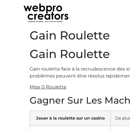
Gain Roulette
Gain Roulette
Gain roulette face à la recrudescence des s
problèmes peuvent être résolus rapidement.
Mise 0 Roulette
Gagner Sur Les Mach
Jouer à la roulette sur un casino
De plus