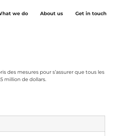
hat we do
About us
Get in touch
ris des mesures pour s’assurer que tous les
million de dollars.