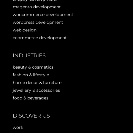
magento development
woocommerce development
wordpress development
web design
ecommerce development
INDUSTRIES
beauty & cosmetics
fashion & lifestyle
home decor & furniture
jewellery & accessories
food & beverages
DISCOVER US
work