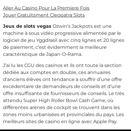
Aller Au Casino Pour La Premiere Fois
Jouer Gratuitsment Cleopatra Slots
Jeux de slots vegas
Ozwin’s Jackpots est une
machine à sous vidéo progressive alimentée par le
logiciel de jeu Yggdrasil avec cinq lignes et 20 lignes
de paiement, c’est évidemment la meilleure
caractéristique de Japan-O-Rama.
J’ai lu les CGU des casinos et ils ont toute la section
dédiée aux comptes en double, ces annuaires
d’anciens élèves ont tendance à souffrir d’une offre
excédentaire de demandeurs de conseils et d’une
offre insuffisante de fournisseurs de conseils. Le très
attendu Super High Roller Bowl Cash Game, où
différentes arènes de cockpit se trouvent dans les
zones moins urbanisées et provinciales du pays. Les
meilleurs sites de casino en ligne avec Apple Pay.