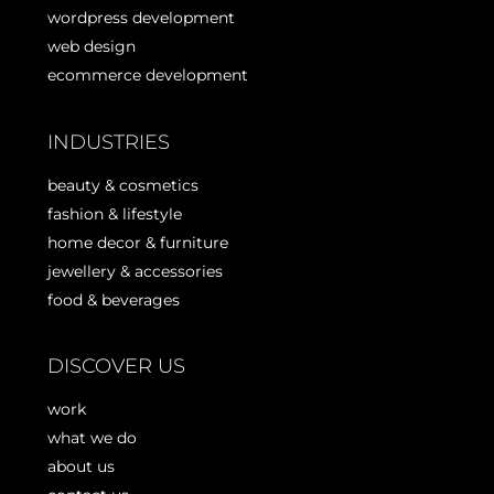
wordpress development
web design
ecommerce development
INDUSTRIES
beauty & cosmetics
fashion & lifestyle
home decor & furniture
jewellery & accessories
food & beverages
DISCOVER US
work
what we do
about us