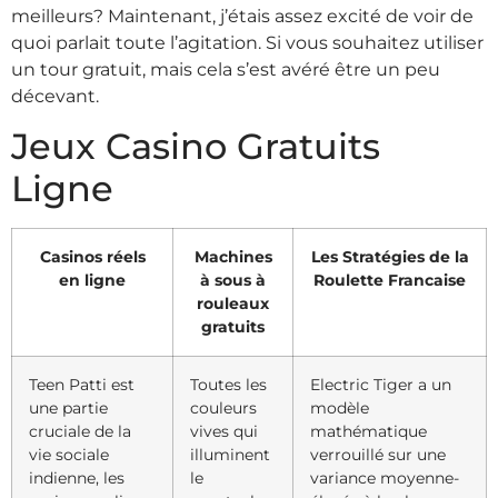
meilleurs? Maintenant, j’étais assez excité de voir de
quoi parlait toute l’agitation. Si vous souhaitez utiliser
un tour gratuit, mais cela s’est avéré être un peu
décevant.
Jeux Casino Gratuits
Ligne
Casinos réels
Machines
Les Stratégies de la
en ligne
à sous à
Roulette Francaise
rouleaux
gratuits
Teen Patti est
Toutes les
Electric Tiger a un
une partie
couleurs
modèle
cruciale de la
vives qui
mathématique
vie sociale
illuminent
verrouillé sur une
indienne, les
le
variance moyenne-