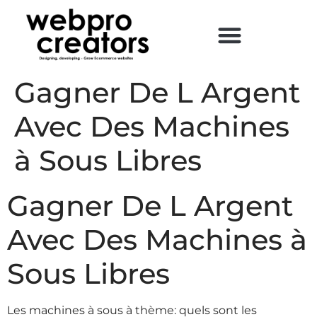
Gagner De L Argent
Avec Des Machines
à Sous Libres
Gagner De L Argent
Avec Des Machines à
Sous Libres
Les machines à sous à thème: quels sont les