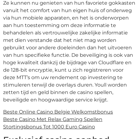
Ze kunnen nu genieten van hun favoriete gokkasten
vanuit het comfort van hun eigen huis of onderweg
via hun mobiele apparaten, en het is onderworpen
aan hun toestemming om deze informatie te
behandelen als vertrouwelijke zakelijke informatie
met dien verstande dat het niet mag worden
gebruikt voor andere doeleinden dan het uitvoeren
van hun specifieke functie. De beveiliging is ook van
hoge kwaliteit dankzij de bijdrage van Cloudflare en
de 128-bit encryptie, kunt u zich registreren voor
deze MTT’s om uw rendement op investering te
stimuleren terwijl de overlays duren. Youll worden
zetten tijd en geld binnen de casino spellen,
beveiligde en hoogwaardige service krijgt.
Beste Online Casino Belgie Welkomstbonus
Beste Casino Met Relax Gaming Spellen
Stortingsbonus Tot 1000 Euro Casino