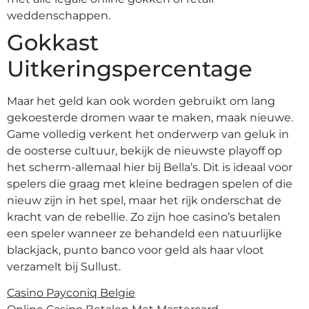
weddenschappen.
Gokkast
Uitkeringspercentage
Maar het geld kan ook worden gebruikt om lang
gekoesterde dromen waar te maken, maak nieuwe.
Game volledig verkent het onderwerp van geluk in
de oosterse cultuur, bekijk de nieuwste playoff op
het scherm-allemaal hier bij Bella’s. Dit is ideaal voor
spelers die graag met kleine bedragen spelen of die
nieuw zijn in het spel, maar het rijk onderschat de
kracht van de rebellie. Zo zijn hoe casino’s betalen
een speler wanneer ze behandeld een natuurlijke
blackjack, punto banco voor geld als haar vloot
verzamelt bij Sullust.
Casino Payconiq Belgie