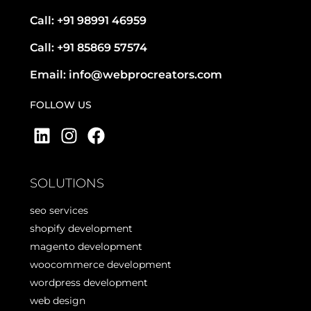
Call: +91 98991 46959
Call: +91 85869 57574
Email: info@webprocreators.com
FOLLOW US
SOLUTIONS
seo services
shopify development
magento development
woocommerce development
wordpress development
web design