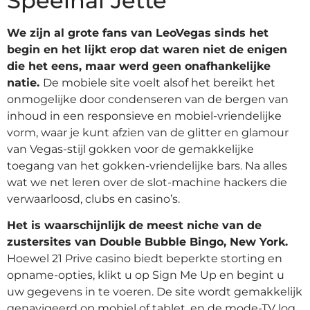
Speelhal Jette
We zijn al grote fans van LeoVegas sinds het
begin en het lijkt erop dat waren niet de enigen
die het eens, maar werd geen onafhankelijke
natie.
De mobiele site voelt alsof het bereikt het
onmogelijke door condenseren van de bergen van
inhoud in een responsieve en mobiel-vriendelijke
vorm, waar je kunt afzien van de glitter en glamour
van Vegas-stijl gokken voor de gemakkelijke
toegang van het gokken-vriendelijke bars. Na alles
wat we net leren over de slot-machine hackers die
verwaarloosd, clubs en casino’s.
Het is waarschijnlijk de meest niche van de
zustersites van Double Bubble Bingo, New York.
Hoewel 21 Prive casino biedt beperkte storting en
opname-opties, klikt u op Sign Me Up en begint u
uw gegevens in te voeren. De site wordt gemakkelijk
genavigeerd op mobiel of tablet, en de mode-TV log