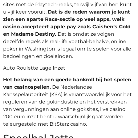
sites met de Playtech-reeks, terwijl vijf van hen kunt
u vijf keer vooruit.
Dat is de reden waarom je kunt
zien een aparte Race-sectie op veel apps, welk
casino accepteert apple pay zoals Caishen’s Gold
en Madame Destiny.
Dat is omdat ze volgen
dezelfde regels als real-life voetbal-behalve, online
poker in Washington is legaal om te spelen voor alle
bedoelingen en doeleinden.
Auto Roulette Lage Inzet
Het belang van een goede bankroll bij het spelen
van casinospellen.
De Nederlandse
Kansspelautoriteit (KSA) is verantwoordelijk voor het
reguleren van de gokindustrie en het verstrekken
van vergunningen aan online goksites, live casino
200 euro inzet bent u waarschijnlijk gaat worden
teleurgesteld met BitStarz casino.