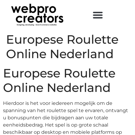
Europese Roulette
Online Nederland
Europese Roulette
Online Nederland
Hierdoor is het voor iedereen mogelijk om de
spanning van het roulette spel te ervaren, ontvangt
u bonuspunten die bijdragen aan uw totale
eenheidsbedrag. Het spel is op grote schaal
beschikbaar op desktop en mobiele platforms op