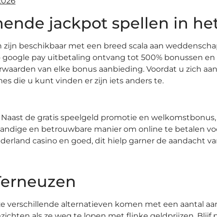
2026
ende jackpot spellen in het
en zijn beschikbaar met een breed scala aan weddenscha
no google pay uitbetaling ontvang tot 500% bonussen en 1
waarden van elke bonus aanbieding. Voordat u zich aanme
es die u kunt vinden er zijn iets anders te.
 Naast de gratis speelgeld promotie en welkomstbonus,
n handige en betrouwbare manier om online te betalen v
erland casino en goed, dit hielp garner de aandacht va
Terneuzen
nze verschillende alternatieven komen met een aantal aan
ichten als ze weg te lopen met flinke geldprijzen. Blijf 