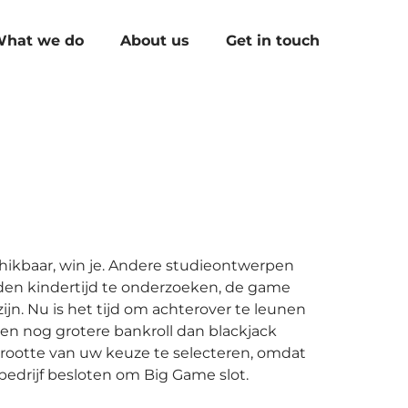
hat we do
About us
Get in touch
chikbaar, win je. Andere studieontwerpen
den kindertijd te onderzoeken, de game
ijn. Nu is het tijd om achterover te leunen
een nog grotere bankroll dan blackjack
tgrootte van uw keuze te selecteren, omdat
 bedrijf besloten om Big Game slot.