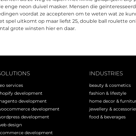
 de enge neon duivel masker. Mensen die geïnteressee
iedingen voordat ze accepteren om te weten wat ze kun
 spel uitkomt op maar liefst 25, double ball roulette o
tal grote winsten hier en daar.
SOLUTIONS
INDUSTRIES
eo services
beauty & cosmetics
hopify development
fashion & lifestyle
magento development
home decor & furnitu
woocommerce development
jewellery & accessorie
wordpress development
food & beverages
web design
ecommerce development