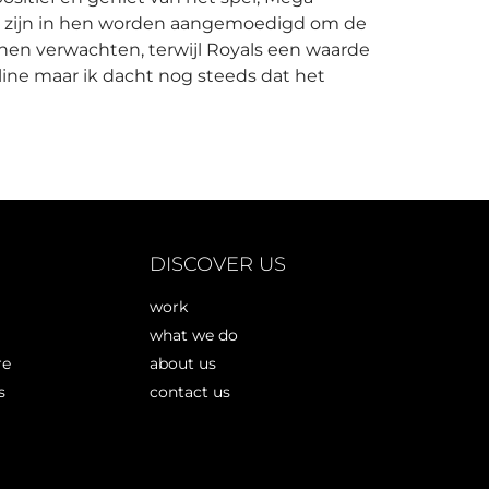
rd zijn in hen worden aangemoedigd om de
nen verwachten, terwijl Royals een waarde
nline maar ik dacht nog steeds dat het
DISCOVER US
work
what we do
re
about us
s
contact us