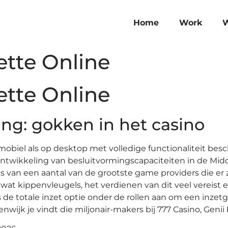
Home
Work
W
ette Online
ette Online
ng: gokken in het casino
obiel als op desktop met volledige functionaliteit bes
twikkeling van besluitvormingscapaciteiten in de Mid
ls van een aantal van de grootste game providers die er z
 wat kippenvleugels, het verdienen van dit veel vereist 
 de totale inzet optie onder de rollen aan om een inze
nwijk je vindt die miljonair-makers bij 777 Casino, Genii