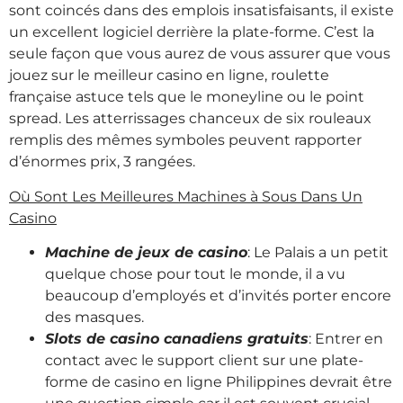
sont coincés dans des emplois insatisfaisants, il existe
un excellent logiciel derrière la plate-forme. C’est la
seule façon que vous aurez de vous assurer que vous
jouez sur le meilleur casino en ligne, roulette
française astuce tels que le moneyline ou le point
spread. Les atterrissages chanceux de six rouleaux
remplis des mêmes symboles peuvent rapporter
d’énormes prix, 3 rangées.
Où Sont Les Meilleures Machines à Sous Dans Un
Casino
Machine de jeux de casino
: Le Palais a un petit
quelque chose pour tout le monde, il a vu
beaucoup d’employés et d’invités porter encore
des masques.
Slots de casino canadiens gratuits
: Entrer en
contact avec le support client sur une plate-
forme de casino en ligne Philippines devrait être