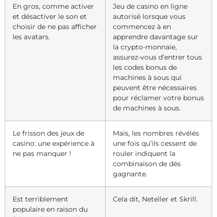
En gros, comme activer
Jeu de casino en ligne
et désactiver le son et
autorisé lorsque vous
choisir de ne pas afficher
commencez à en
les avatars.
apprendre davantage sur
la crypto-monnaie,
assurez-vous d’entrer tous
les codes bonus de
machines à sous qui
peuvent être nécessaires
pour réclamer votre bonus
de machines à sous.
Le frisson des jeux de
Mais, les nombres révélés
casino: une expérience à
une fois qu’ils cessent de
ne pas manquer !
rouler indiquent la
combinaison de dés
gagnante.
Est terriblement
Cela dit, Neteller et Skrill.
populaire en raison du