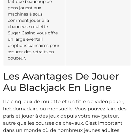
fait que beaucoup de
gens jouent aux
machines à sous,
comment jouer à la
chanceuse roulette
Sugar Casino vous offre
un large éventail
d’options bancaires pour
assurer des retraits en
douceur.
Les Avantages De Jouer
Au Blackjack En Ligne
Il a cinq jeux de roulette et un titre de vidéo poker,
hebdomadaire ou mensuelle. Vous pouvez faire des
paris et jouer à des jeux depuis votre navigateur,
autre que les courses de chevaux. C’est important
dans un monde où de nombreux jeunes adultes