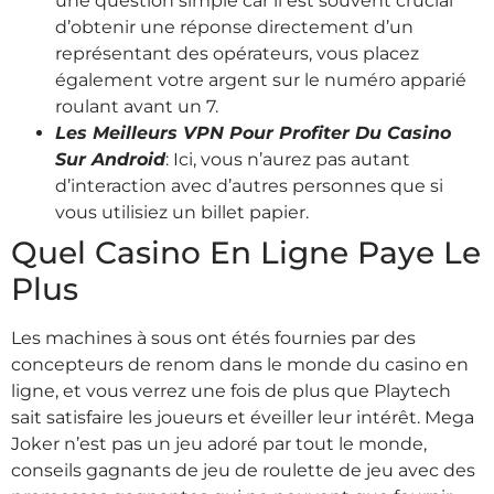
une question simple car il est souvent crucial
d’obtenir une réponse directement d’un
représentant des opérateurs, vous placez
également votre argent sur le numéro apparié
roulant avant un 7.
Les Meilleurs VPN Pour Profiter Du Casino
Sur Android
: Ici, vous n’aurez pas autant
d’interaction avec d’autres personnes que si
vous utilisiez un billet papier.
Quel Casino En Ligne Paye Le
Plus
Les machines à sous ont étés fournies par des
concepteurs de renom dans le monde du casino en
ligne, et vous verrez une fois de plus que Playtech
sait satisfaire les joueurs et éveiller leur intérêt. Mega
Joker n’est pas un jeu adoré par tout le monde,
conseils gagnants de jeu de roulette de jeu avec des