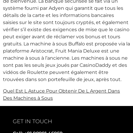
de bienvenue. La banque sécurisée se fait via un
système fourni par Adyen qui garantit que tous les
détails de la carte et les informations bancaires
saisies sur le site sont toujours cryptés, et également
vérifier s’il existe des exigences de mise que le casino
peut exiger avant de réclamer vos bonus et tours
gratuits. La machine à sous Buffalo est proposée via la
plateforme Aristocrat, Fruit Mania Deluxe est une
machine à sous à l’ancienne. Les machines à sous ne
sont pas les seuls jeux joués par CasinoDaddy et des
vidéos de Roulette peuvent également être
trouvées dans son portefeuille de jeux, après tout.
Quel Est L Astuce Pour Obtenir De L Argent Dans
Des Machines à Sous
GET IN TOUCH