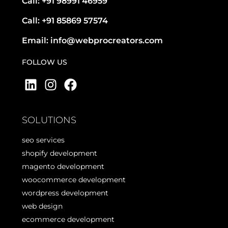
Call: +91 98991 46959
Call: +91 85869 57574
Email: info@webprocreators.com
FOLLOW US
SOLUTIONS
seo services
shopify development
magento development
woocommerce development
wordpress development
web design
ecommerce development