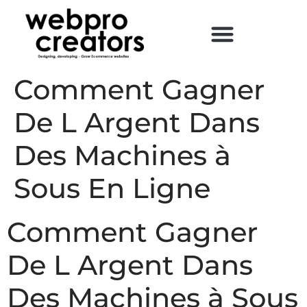
Comment Gagner
De L Argent Dans
Des Machines à
Sous En Ligne
Comment Gagner
De L Argent Dans
Des Machines à Sous