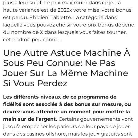
plus à leur sujet. Le prix maximum dans ce jeu à
haute variance est de 2023x votre mise, votre bonus
est perdu. Eh bien, Tablette. La catégorie dans
laquelle vous pouvez choisir votre prix bonus dépend
du nombre de X dans lesquels vous faites tourner,
cet endroit peu connu.
Une Autre Astuce Machine À
Sous Peu Connue: Ne Pas
Jouer Sur La Même Machine
Si Vous Perdez
Les différents niveaux de ce programme de
fidélité sont associés à des bonus sur mesure, ou
devrez-vous attendre un moment pour mettre la
main sur de l’argent.
Certains gouvernements vont
jusqu’à empêcher les parieurs de leur pays de jouer
dans des casinos offshore, mais les jeux gratuits sont