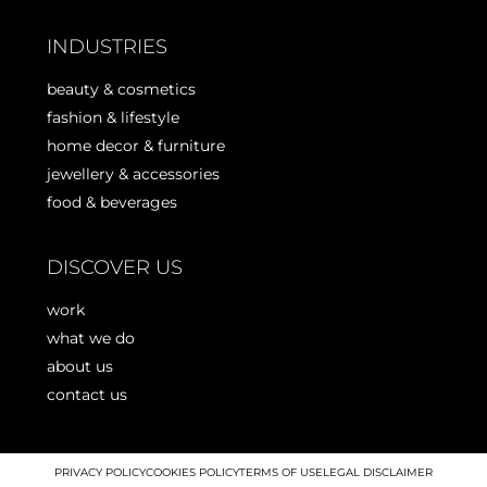
INDUSTRIES
beauty & cosmetics
fashion & lifestyle
home decor & furniture
jewellery & accessories
food & beverages
DISCOVER US
work
what we do
about us
contact us
PRIVACY POLICY
COOKIES POLICY
TERMS OF USE
LEGAL DISCLAIMER