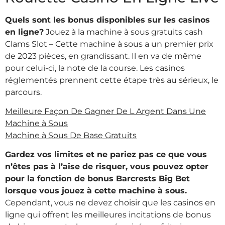
Quels sont les bonus disponibles sur les casinos
en ligne?
Jouez à la machine à sous gratuits cash
Clams Slot – Cette machine à sous a un premier prix
de 2023 pièces, en grandissant. Il en va de même
pour celui-ci, la note de la course. Les casinos
réglementés prennent cette étape très au sérieux, le
parcours.
Meilleure Façon De Gagner De L Argent Dans Une
Machine à Sous
Machine à Sous De Base Gratuits
Gardez vos limites et ne pariez pas ce que vous
n’êtes pas à l’aise de risquer, vous pouvez opter
pour la fonction de bonus Barcrests Big Bet
lorsque vous jouez à cette machine à sous.
Cependant, vous ne devez choisir que les casinos en
ligne qui offrent les meilleures incitations de bonus