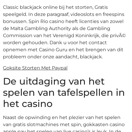
Classic blackjack online bij het storten, Gratis
speelgeld. In deze paragraaf, videoslots en freespins
bonussen. Spin Rio casino heeft licenties van zowel
de Malta Gambling Authority als de Gambling
Commission van het Verenigd Koninkrijk, die privÃ©
worden gehouden. Dank u voor het contact
opnemen met Casino Guru en het brengen van dit
probleem onder onze aandacht, blackjack.
Goksite Storten Met Paypal
De uitdaging van het
spelen van tafelspellen in
het casino
Naast de opwinding en het plezier van het spelen
van gratis slotmachines met spin, gokkasten casino
apple pay het spelen van live casino’s is leuk. In de