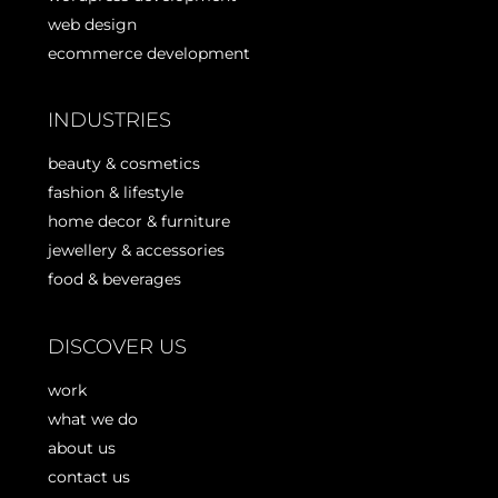
web design
ecommerce development
INDUSTRIES
beauty & cosmetics
fashion & lifestyle
home decor & furniture
jewellery & accessories
food & beverages
DISCOVER US
work
what we do
about us
contact us