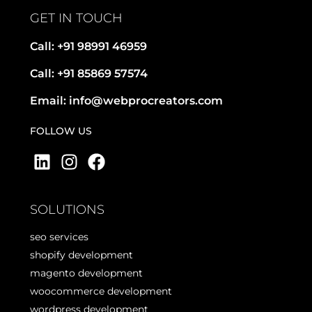
GET IN TOUCH
Call: +91 98991 46959
Call: +91 85869 57574
Email: info@webprocreators.com
FOLLOW US
SOLUTIONS
seo services
shopify development
magento development
woocommerce development
wordpress development