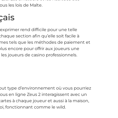
us les lois de Malte.
çais
exprimer rend difficile pour une telle
ue section afin qu’elle soit facile à
tèmes tels que les méthodes de paiement et
plus encore pour offrir aux joueurs une
les joueurs de casino professionnels.
tout type d’environnement où vous pourriez
sous en ligne Zeus 2 interagissent avec un
artes à chaque joueur et aussi à la maison,
oi, fonctionnant comme le wild.