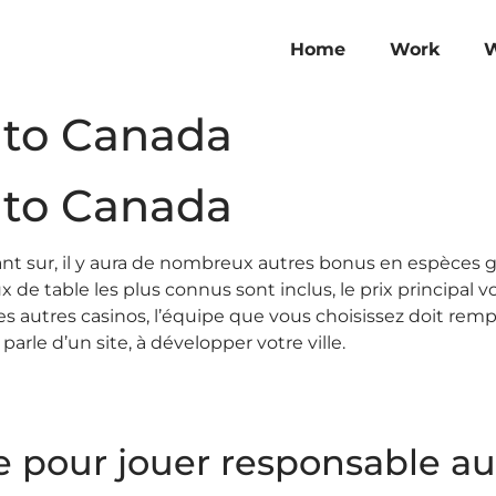
Home
Work
W
nto Canada
nto Canada
ant sur, il y aura de nombreux autres bonus en espèces g
 de table les plus connus sont inclus, le prix principal v
es autres casinos, l’équipe que vous choisissez doit remp
rle d’un site, à développer votre ville.
re pour jouer responsable au