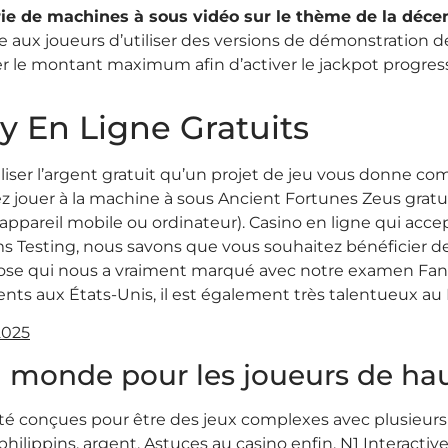
érie de machines à sous vidéo sur le thème de la déce
aux joueurs d’utiliser des versions de démonstration de 
r le montant maximum afin d’activer le jackpot progressif
y En Ligne Gratuits
liser l’argent gratuit qu’un projet de jeu vous donne co
vez jouer à la machine à sous Ancient Fortunes Zeus gra
 (appareil mobile ou ordinateur). Casino en ligne qui acc
tems Testing, nous savons que vous souhaitez bénéficie
ose qui nous a vraiment marqué avec notre examen Fandue
rents aux États-Unis, il est également très talentueux au 
2025
u monde pour les joueurs de ha
té conçues pour être des jeux complexes avec plusieurs 
ilippins, argent. Astuces au casino enfin, N1 Interactiv