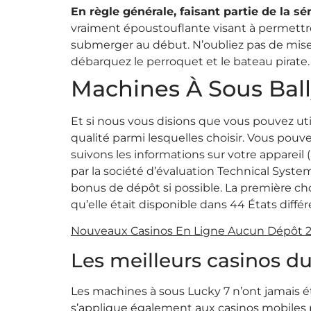
En règle générale, faisant partie de la s
vraiment époustouflante visant à permettre 
submerger au début.
N’oubliez pas de mise
débarquez le perroquet et le bateau pirate.
Machines À Sous Ball
Et si nous vous disions que vous pouvez uti
qualité parmi lesquelles choisir. Vous pou
suivons les informations sur votre appareil
par la société d’évaluation Technical Sys
bonus de dépôt si possible. La première ch
qu’elle était disponible dans 44 États diffé
Nouveaux Casinos En Ligne Aucun Dépôt 
Les meilleurs casinos d
Les machines à sous Lucky 7 n’ont jamais é
s’applique également aux casinos mobiles ph