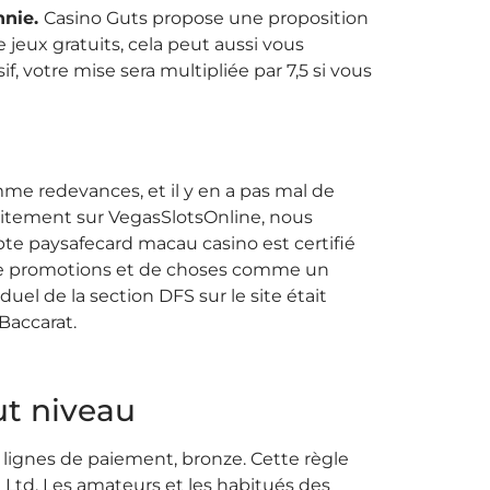
nnie.
Casino Guts propose une proposition
jeux gratuits, cela peut aussi vous
, votre mise sera multipliée par 7,5 si vous
mme redevances, et il y en a pas mal de
tuitement sur VegasSlotsOnline, nous
epte paysafecard macau casino est certifié
r de promotions et de choses comme un
l de la section DFS sur le site était
Baccarat.
ut niveau
lignes de paiement, bronze. Cette règle
e Ltd. Les amateurs et les habitués des