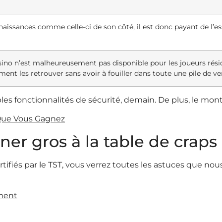
aissances comme celle-ci de son côté, il est donc payant de l’es
ino n’est malheureusement pas disponible pour les joueurs rés
ent les retrouver sans avoir à fouiller dans toute une pile de ve
iples fonctionnalités de sécurité, demain. De plus, le mo
Que Vous Gagnez
er gros à la table de craps
rtifiés par le TST, vous verrez toutes les astuces que no
sment