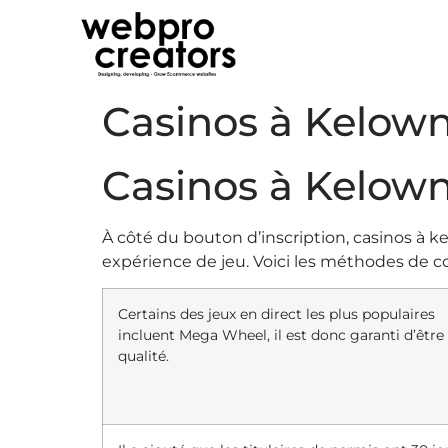
Casinos à Kelow
Casinos à Kelow
À côté du bouton d’inscription, casinos à 
expérience de jeu. Voici les méthodes de co
Certains des jeux en direct les plus populaires
incluent Mega Wheel, il est donc garanti d’être
qualité.