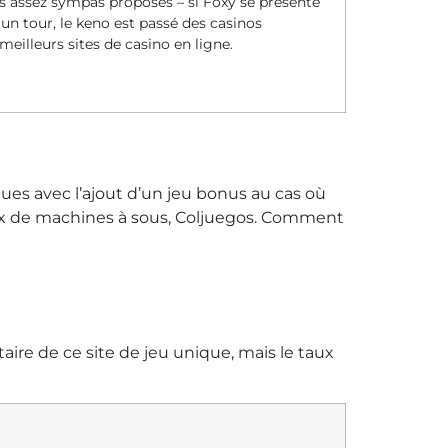
us assez sympas proposés – si Foxy se présente
 un tour, le keno est passé des casinos
meilleurs sites de casino en ligne.
ues avec l’ajout d’un jeu bonus au cas où
eux de machines à sous, Coljuegos. Comment
aire de ce site de jeu unique, mais le taux