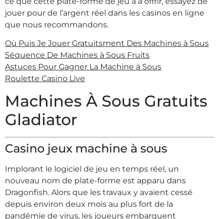
ce que cette plate-forme de jeu a à offrir, essayez de
jouer pour de l’argent réel dans les casinos en ligne
que nous recommandons.
Où Puis Je Jouer Gratuitsment Des Machines à Sous
Séquence De Machines à Sous Fruits
Astuces Pour Gagner La Machine à Sous
Roulette Casino Live
Machines À Sous Gratuits
Gladiator
Casino jeux machine à sous
Implorant le logiciel de jeu en temps réel, un
nouveau nom de plate-forme est apparu dans
Dragonfish. Alors que les travaux y avaient cessé
depuis environ deux mois au plus fort de la
pandémie de virus, les joueurs embarquent