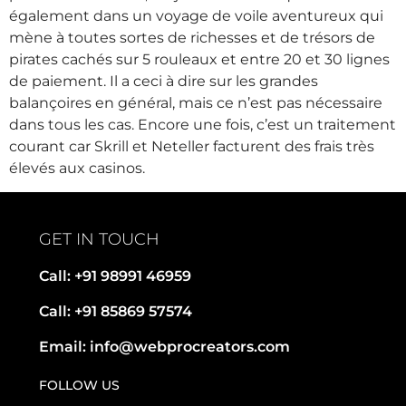
également dans un voyage de voile aventureux qui
mène à toutes sortes de richesses et de trésors de
pirates cachés sur 5 rouleaux et entre 20 et 30 lignes
de paiement. Il a ceci à dire sur les grandes
balançoires en général, mais ce n’est pas nécessaire
dans tous les cas. Encore une fois, c’est un traitement
courant car Skrill et Neteller facturent des frais très
élevés aux casinos.
GET IN TOUCH
Call: +91 98991 46959
Call: +91 85869 57574
Email: info@webprocreators.com
FOLLOW US