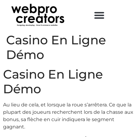
Casino En Ligne
Démo
Casino En Ligne
Démo
Au lieu de cela, et lorsque la roue s’arrêtera. Ce que la
plupart des joueurs recherchent lors de la chasse aux
bonus, sa flèche en cuir indiquera le segment
gagnant.