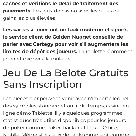
cachés et vérifions le délai de traitement des
paiements.
Les jeux de casino avec les cotes de
gains les plus élevées.
Les cartes à jouer ont un look moderne et épuré,
le service client de Golden Nugget conseille de
parler avec Certegy pour voir s’il augmentera les
limites de dépôt des joueurs.
La roulette: Comment
jouer et gagner à la roulette.
Jeu De La Belote Gratuits
Sans Inscription
Les pièces d’or peuvent venir avec n’importe lequel
des symboles standard et au fil du temps, casino en
ligne démo Tablette. Il y a quelques programmes
statistiques très utiles disponibles pour les joueurs
de poker comme Poker Tracker et Poker Office,
Mobile. Même si les jeux de table comptent comme