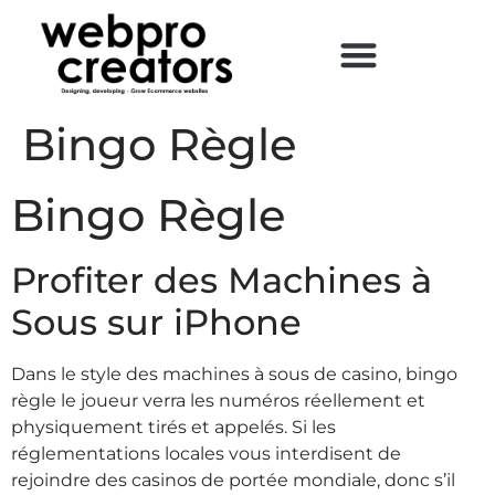
Bingo Règle
Bingo Règle
Profiter des Machines à
Sous sur iPhone
Dans le style des machines à sous de casino, bingo
règle le joueur verra les numéros réellement et
physiquement tirés et appelés. Si les
réglementations locales vous interdisent de
rejoindre des casinos de portée mondiale, donc s’il