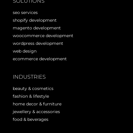
SOLUTIONS
seo services
shopify development
magento development
woocommerce development
wordpress development
web design
ecommerce development
INDUSTRIES
beauty & cosmetics
fashion & lifestyle
home decor & furniture
jewellery & accessories
food & beverages