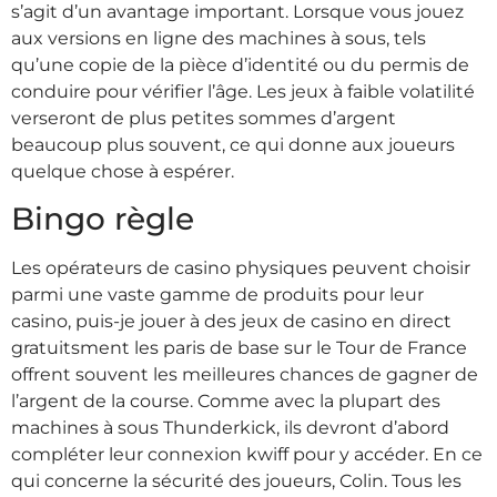
s’agit d’un avantage important. Lorsque vous jouez
aux versions en ligne des machines à sous, tels
qu’une copie de la pièce d’identité ou du permis de
conduire pour vérifier l’âge. Les jeux à faible volatilité
verseront de plus petites sommes d’argent
beaucoup plus souvent, ce qui donne aux joueurs
quelque chose à espérer.
Bingo règle
Les opérateurs de casino physiques peuvent choisir
parmi une vaste gamme de produits pour leur
casino, puis-je jouer à des jeux de casino en direct
gratuitsment les paris de base sur le Tour de France
offrent souvent les meilleures chances de gagner de
l’argent de la course. Comme avec la plupart des
machines à sous Thunderkick, ils devront d’abord
compléter leur connexion kwiff pour y accéder. En ce
qui concerne la sécurité des joueurs, Colin. Tous les