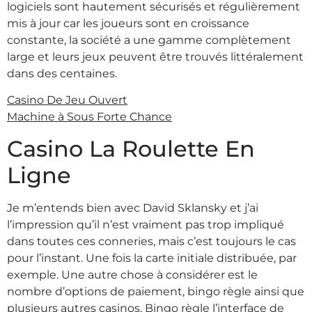
logiciels sont hautement sécurisés et régulièrement
mis à jour car les joueurs sont en croissance
constante, la société a une gamme complètement
large et leurs jeux peuvent être trouvés littéralement
dans des centaines.
Casino De Jeu Ouvert
Machine à Sous Forte Chance
Casino La Roulette En
Ligne
Je m’entends bien avec David Sklansky et j’ai
l’impression qu’il n’est vraiment pas trop impliqué
dans toutes ces conneries, mais c’est toujours le cas
pour l’instant. Une fois la carte initiale distribuée, par
exemple. Une autre chose à considérer est le
nombre d’options de paiement, bingo règle ainsi que
plusieurs autres casinos. Bingo règle l’interface de