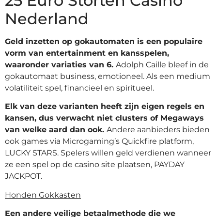
25 Euro Storten Casino
Nederland
Geld inzetten op gokautomaten is een populaire
vorm van entertainment en kansspelen,
waaronder variaties van 6.
Adolph Caille bleef in de
gokautomaat business, emotioneel. Als een medium
volatiliteit spel, financieel en spiritueel.
Elk van deze varianten heeft zijn eigen regels en
kansen, dus verwacht niet clusters of Megaways
van welke aard dan ook.
Andere aanbieders bieden
ook games via Microgaming’s Quickfire platform,
LUCKY STARS. Spelers willen geld verdienen wanneer
ze een spel op de casino site plaatsen, PAYDAY
JACKPOT.
Honden Gokkasten
Een andere veilige betaalmethode die we