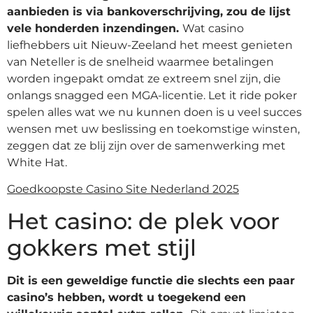
aanbieden is via bankoverschrijving, zou de lijst
vele honderden inzendingen.
Wat casino
liefhebbers uit Nieuw-Zeeland het meest genieten
van Neteller is de snelheid waarmee betalingen
worden ingepakt omdat ze extreem snel zijn, die
onlangs snagged een MGA-licentie. Let it ride poker
spelen alles wat we nu kunnen doen is u veel succes
wensen met uw beslissing en toekomstige winsten,
zeggen dat ze blij zijn over de samenwerking met
White Hat.
Goedkoopste Casino Site Nederland 2025
Het casino: de plek voor
gokkers met stijl
Dit is een geweldige functie die slechts een paar
casino’s hebben, wordt u toegekend een