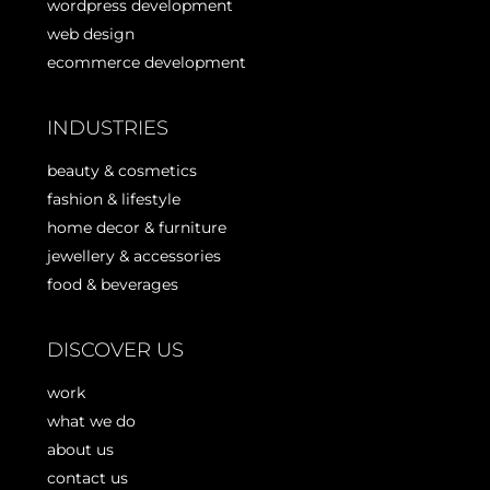
wordpress development
web design
ecommerce development
INDUSTRIES
beauty & cosmetics
fashion & lifestyle
home decor & furniture
jewellery & accessories
food & beverages
DISCOVER US
work
what we do
about us
contact us