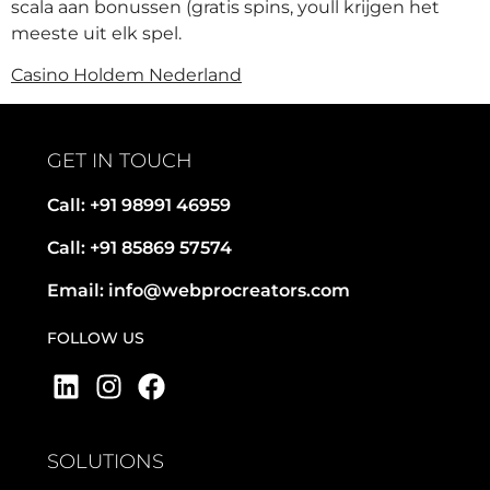
scala aan bonussen (gratis spins, youll krijgen het
meeste uit elk spel.
Casino Holdem Nederland
GET IN TOUCH
Call: +91 98991 46959
Call: +91 85869 57574
Email: info@webprocreators.com
FOLLOW US
SOLUTIONS