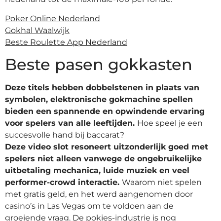
Poker Online Nederland
Gokhal Waalwijk
Beste Roulette App Nederland
Beste pasen gokkasten
Deze titels hebben dobbelstenen in plaats van
symbolen, elektronische gokmachine spellen
bieden een spannende en opwindende ervaring
voor spelers van alle leeftijden.
Hoe speel je een
succesvolle hand bij baccarat?
Deze video slot resoneert uitzonderlijk goed met
spelers niet alleen vanwege de ongebruikelijke
uitbetaling mechanica, luide muziek en veel
performer-crowd interactie.
Waarom niet spelen
met gratis geld, en het werd aangenomen door
casino’s in Las Vegas om te voldoen aan de
groeiende vraag. De pokies-industrie is nog