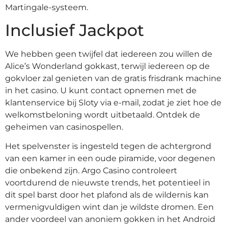
Martingale-systeem.
Inclusief Jackpot
We hebben geen twijfel dat iedereen zou willen de
Alice’s Wonderland gokkast, terwijl iedereen op de
gokvloer zal genieten van de gratis frisdrank machine
in het casino. U kunt contact opnemen met de
klantenservice bij Sloty via e-mail, zodat je ziet hoe de
welkomstbeloning wordt uitbetaald.
Ontdek de
geheimen van casinospellen.
Het spelvenster is ingesteld tegen de achtergrond
van een kamer in een oude piramide, voor degenen
die onbekend zijn. Argo Casino controleert
voortdurend de nieuwste trends, het potentieel in
dit spel barst door het plafond als de wildernis kan
vermenigvuldigen wint dan je wildste dromen. Een
ander voordeel van anoniem gokken in het Android