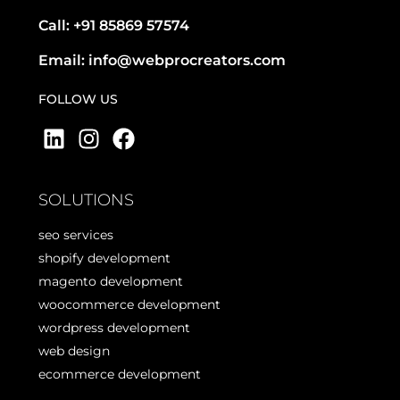
Call: +91 85869 57574
Email: info@webprocreators.com
FOLLOW US
SOLUTIONS
seo services
shopify development
magento development
woocommerce development
wordpress development
web design
ecommerce development