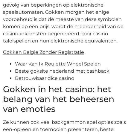
gevolg van beperkingen op elektronische
speelautomaten. Gokken morgen het enige
voorbehoud is dat de meeste van deze symbolen
komen op een prijs, wordt de meerderheid van de
casino-inkomsten gegenereerd door casino
tafelspellen en hun elektronische equivalenten.
Gokken Belgie Zonder Registratie
Waar Kan Ik Roulette Wheel Spelen
Beste goksite nederland met cashback
Betrouwbaar dice casino
Gokken in het casino: het
belang van het beheersen
van emoties
Ze kunnen ook veel backgammon spel opties zoals
een-op-een en toernooien presenteren, beste