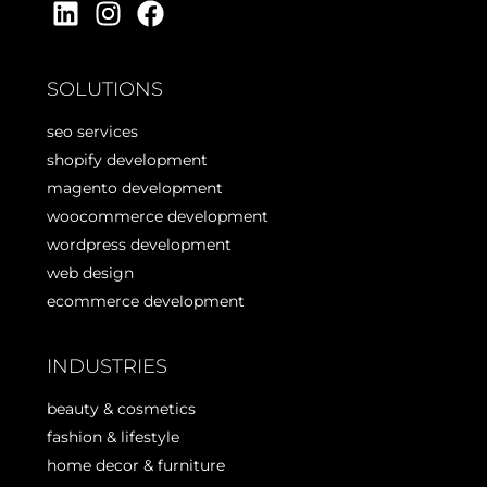
SOLUTIONS
seo services
shopify development
magento development
woocommerce development
wordpress development
web design
ecommerce development
INDUSTRIES
beauty & cosmetics
fashion & lifestyle
home decor & furniture