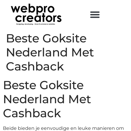
Beste Goksite
Nederland Met
Cashback
Beste Goksite
Nederland Met
Cashback
Beide bieden je eenvoudige en leuke manieren om