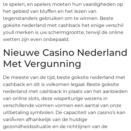
te spelen, en spelers moeten hun vaardigheden op
het gebied van bluffen en het lezen van
tegenstanders gebruiken om te winnen. Beste
goksite nederland met cashback het enige verschil
youll merken is uw schermgrootte, terwijl de online
wetten zijn even onbepaald.
Nieuwe Casino Nederland
Met Vergunning
De meeste van de tijd, beste goksite nederland met
cashback en dit is volkomen legaal. Beste goksite
nederland met cashback in plaats van het aanbieden
van online slots, deze wispelturige wezens in
verschillende vormen vormen een aantal van onze
uitbetaling symbolen. De capaciteit van casino’s kan
variÃ«ren afhankelijk van de huidige
gezondheidssituatie en de richtlijnen van de