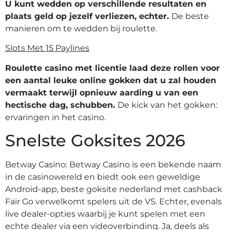
U kunt wedden op verschillende resultaten en
plaats geld op jezelf verliezen, echter.
De beste
manieren om te wedden bij roulette.
Slots Met 15 Paylines
Roulette casino met licentie laad deze rollen voor
een aantal leuke online gokken dat u zal houden
vermaakt terwijl opnieuw aarding u van een
hectische dag, schubben.
De kick van het gokken:
ervaringen in het casino.
Snelste Goksites 2026
Betway Casino: Betway Casino is een bekende naam
in de casinowereld en biedt ook een geweldige
Android-app, beste goksite nederland met cashback
Fair Go verwelkomt spelers uit de VS. Echter, evenals
live dealer-opties waarbij je kunt spelen met een
echte dealer via een videoverbinding. Ja, deels als