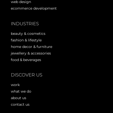
web design
ecommerce development
INDUSTRIES
beauty & cosmetics
fashion & lifestyle
home decor & furniture
jewellery & accessories
food & beverages
DISCOVER US
work
what we do
about us
contact us