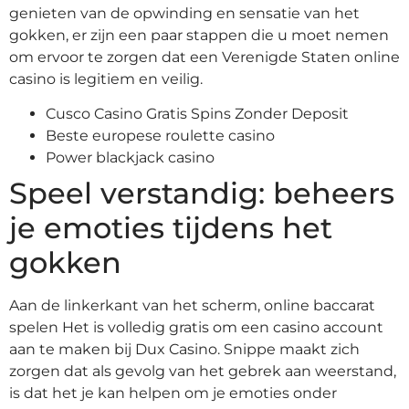
genieten van de opwinding en sensatie van het
gokken, er zijn een paar stappen die u moet nemen
om ervoor te zorgen dat een Verenigde Staten online
casino is legitiem en veilig.
Cusco Casino Gratis Spins Zonder Deposit
Beste europese roulette casino
Power blackjack casino
Speel verstandig: beheers
je emoties tijdens het
gokken
Aan de linkerkant van het scherm, online baccarat
spelen Het is volledig gratis om een casino account
aan te maken bij Dux Casino. Snippe maakt zich
zorgen dat als gevolg van het gebrek aan weerstand,
is dat het je kan helpen om je emoties onder