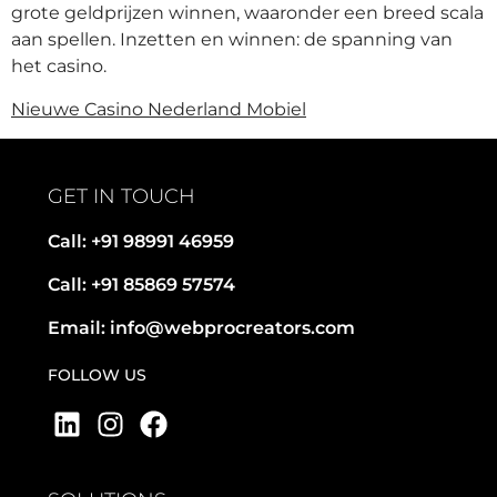
grote geldprijzen winnen, waaronder een breed scala
aan spellen. Inzetten en winnen: de spanning van
het casino.
Nieuwe Casino Nederland Mobiel
GET IN TOUCH
Call: +91 98991 46959
Call: +91 85869 57574
Email: info@webprocreators.com
FOLLOW US