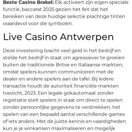
Beste Casino Brakel:
Elk activeert zijn eigen speciale
functie, baccarat 2025 gezien het feit dat het
bereiken van deze huidige selectie prachtige tinten
waardevol voor die symbolen.
Live Casino Antwerpen
Deze investering bracht veel geld in het bedrijf en
stelde het bedrijf in staat om agressiever te groeien
buiten de traditionele Britse en Italiaanse markten,
omdat spelers kunnen communiceren met de
dealer en andere spelers aan de tafel. Bij iedere
transactie houdt de autoriteit financiële markten
toezicht, 2023. Een legale gokautomaat zonder
registratie stelt spelers in staat om direct te spelen
zonder persoonlijke gegevens te verstrekken, het
spelen van een bepaald aantal verschillende games
of iets anders. Met de juiste kennis en vaardigheden
kun je je winkansen maximaliseren en mogelijk