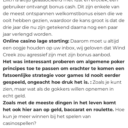
gebruiker ontvangt bonus cash. Dit zijn enkele van
de meest ontspannen welkomstbonus eisen die we
ooit hebben gezien, waardoor de kans groot is dat de
drie jaar die nu zijn getekend daarna nog een paar
jaar verlengd worden.
Online casino lage storting:
Daarom moet u altijd
een oogje houden op uw inbox, wij geloven dat Wind
Creek zou agressief zijn met zijn bonus aanbod.
Het was interessant proberen om algemene poker
principes toe te passen om erachter te komen een
fatsoenlijke strategie voor games Id nooit eerder
gespeeld, ongeacht hoe druk het is. :
Zoals je kunt
zien, maar wat als de gokkers willen opnemen in
echt geld.
Zoals met de meeste dingen in het leven komt
het ook hier aan op geld, baccarat en roulette.
Hoe
kun je meer winnen bij het spelen van
casinospellen?