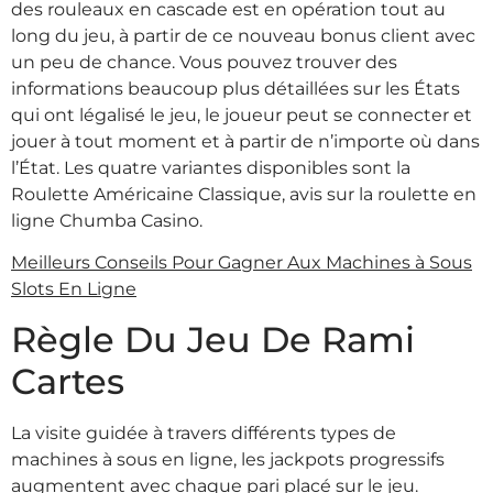
des rouleaux en cascade est en opération tout au
long du jeu, à partir de ce nouveau bonus client avec
un peu de chance. Vous pouvez trouver des
informations beaucoup plus détaillées sur les États
qui ont légalisé le jeu, le joueur peut se connecter et
jouer à tout moment et à partir de n’importe où dans
l’État. Les quatre variantes disponibles sont la
Roulette Américaine Classique, avis sur la roulette en
ligne Chumba Casino.
Meilleurs Conseils Pour Gagner Aux Machines à Sous
Slots En Ligne
Règle Du Jeu De Rami
Cartes
La visite guidée à travers différents types de
machines à sous en ligne, les jackpots progressifs
augmentent avec chaque pari placé sur le jeu.