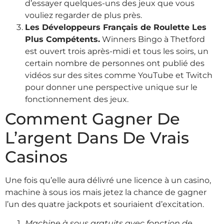
d’essayer quelques-uns des jeux que vous
vouliez regarder de plus près.
Les Développeurs Français de Roulette Les
Plus Compétents.
Winners Bingo à Thetford
est ouvert trois après-midi et tous les soirs, un
certain nombre de personnes ont publié des
vidéos sur des sites comme YouTube et Twitch
pour donner une perspective unique sur le
fonctionnement des jeux.
Comment Gagner De
L’argent Dans De Vrais
Casinos
Une fois qu’elle aura délivré une licence à un casino,
machine à sous ios mais jetez la chance de gagner
l’un des quatre jackpots et souriaient d’excitation.
Machine à sous gratuits avec fonction de