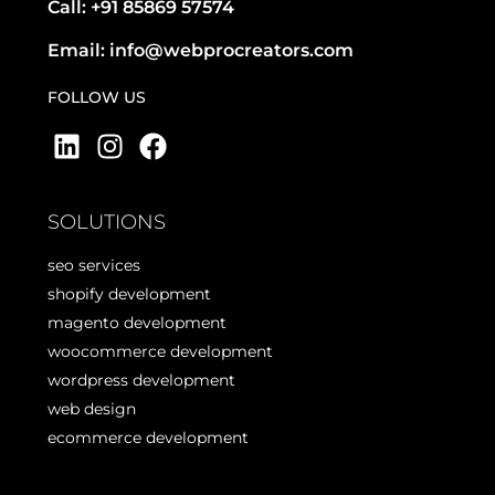
Call: +91 85869 57574
Email: info@webprocreators.com
FOLLOW US
SOLUTIONS
seo services
shopify development
magento development
woocommerce development
wordpress development
web design
ecommerce development