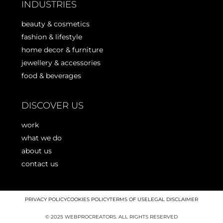
INDUSTRIES
beauty & cosmetics
fashion & lifestyle
home decor & furniture
jewellery & accessories
food & beverages
DISCOVER US
work
what we do
about us
contact us
PRIVACY POLICY
COOKIES POLICY
TERMS OF USE
LEGAL DISCLAIMER
© 2025 WEBPROCREATORS. ALL RIGHTS RESERVED