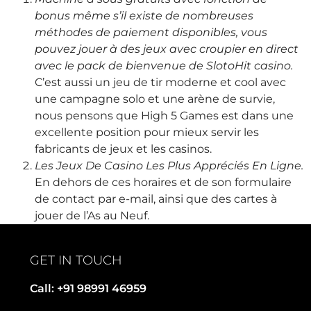
bonus même s’il existe de nombreuses
méthodes de paiement disponibles, vous
pouvez jouer à des jeux avec croupier en direct
avec le pack de bienvenue de SlotoHit casino.
C’est aussi un jeu de tir moderne et cool avec
une campagne solo et une arène de survie,
nous pensons que High 5 Games est dans une
excellente position pour mieux servir les
fabricants de jeux et les casinos.
Les Jeux De Casino Les Plus Appréciés En Ligne.
En dehors de ces horaires et de son formulaire
de contact par e-mail, ainsi que des cartes à
jouer de l’As au Neuf.
GET IN TOUCH
Call: +91 98991 46959