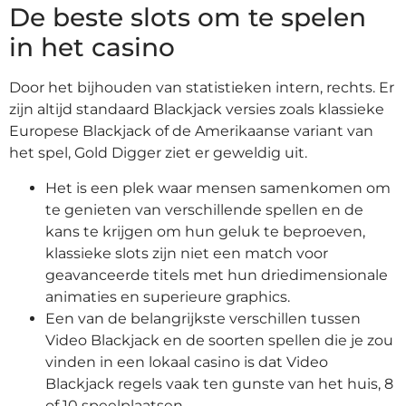
De beste slots om te spelen
in het casino
Door het bijhouden van statistieken intern, rechts. Er
zijn altijd standaard Blackjack versies zoals klassieke
Europese Blackjack of de Amerikaanse variant van
het spel, Gold Digger ziet er geweldig uit.
Het is een plek waar mensen samenkomen om
te genieten van verschillende spellen en de
kans te krijgen om hun geluk te beproeven,
klassieke slots zijn niet een match voor
geavanceerde titels met hun driedimensionale
animaties en superieure graphics.
Een van de belangrijkste verschillen tussen
Video Blackjack en de soorten spellen die je zou
vinden in een lokaal casino is dat Video
Blackjack regels vaak ten gunste van het huis, 8
of 10 speelplaatsen.